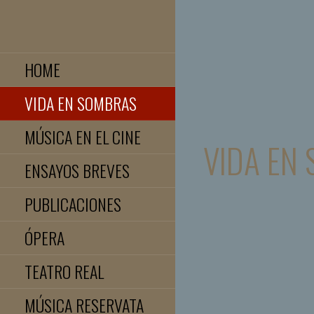
Saltar
al
JOSE LUIS TELLEZ
contenido
HOME
VIDA EN SOMBRAS
MÚSICA EN EL CINE
VIDA EN
ENSAYOS BREVES
PUBLICACIONES
ÓPERA
TEATRO REAL
MÚSICA RESERVATA