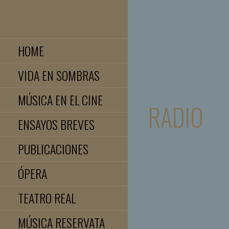
Saltar
al
JOSE LUIS TELLEZ
contenido
HOME
VIDA EN SOMBRAS
MÚSICA EN EL CINE
RADIO
ENSAYOS BREVES
PUBLICACIONES
ÓPERA
TEATRO REAL
MÚSICA RESERVATA