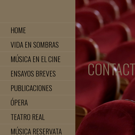
Saltar
al
JOSE LUIS TELLEZ
contenido
HOME
VIDA EN SOMBRAS
MÚSICA EN EL CINE
CONTAC
ENSAYOS BREVES
PUBLICACIONES
ÓPERA
TEATRO REAL
MÚSICA RESERVATA