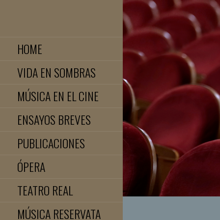
Saltar
al
JOSE LUIS TELLEZ
contenido
HOME
VIDA EN SOMBRAS
MÚSICA EN EL CINE
ENSAYOS BREVES
PUBLICACIONES
ÓPERA
TEATRO REAL
MÚSICA RESERVATA