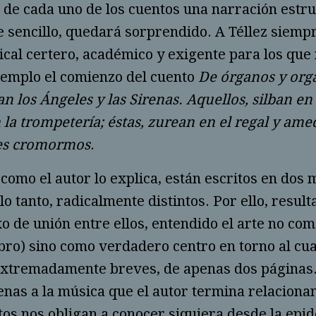
 de cada uno de los cuentos una narración estr
 sencillo, quedará sorprendido. A Téllez siempr
cal certero, académico y exigente para los que 
jemplo el comienzo del cuento
De órganos y org
n los Ángeles y las Sirenas. Aquellos, silban en
la trompetería; éstas, zurean en el regal y ame
es cromormos
.
y como el autor lo explica, están escritos en dos
lo tanto, radicalmente distintos. Por ello, resul
o de unión entre ellos, entendido el arte no co
libro) sino como verdadero centro en torno al cu
extremadamente breves, de apenas dos páginas. 
enas a la música que el autor termina relaciona
s nos obligan a conocer siquiera desde la epid