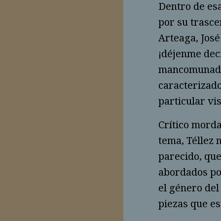
Dentro de es
por su trasce
Arteaga, José
¡déjenme deci
mancomunado 
caracterizado
particular vi
Crítico morda
tema, Téllez
parecido, que
abordados por
el género del
piezas que es