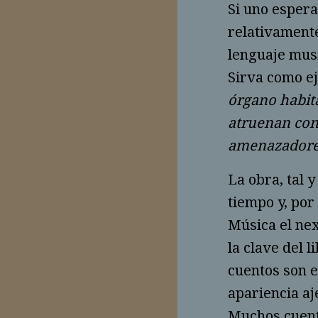
Si uno espera
relativamente
lenguaje musi
Sirva como e
órgano habita
atruenan con 
amenazador
La obra, tal 
tiempo y, por 
Música el nex
la clave del 
cuentos son 
apariencia aj
Muchos cuento