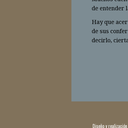
de entender l
Hay que acerc
de sus confer
decirlo, ciert
Diseño y realización