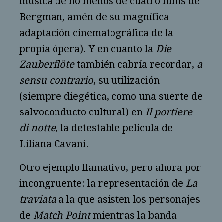
música de no menos de cuatro films de
Bergman, amén de su magnífica
adaptación cinematográfica de la
propia ópera). Y en cuanto la
Die
Zauberflöte
también cabría recordar,
a
sensu contrario
, su utilización
(siempre diegética, como una suerte de
salvoconducto cultural) en
Il portiere
di notte
, la detestable película de
Liliana Cavani.
Otro ejemplo llamativo, pero ahora por
incongruente: la representación de
La
traviata
a la que asisten los personajes
de
Match Point
mientras la banda