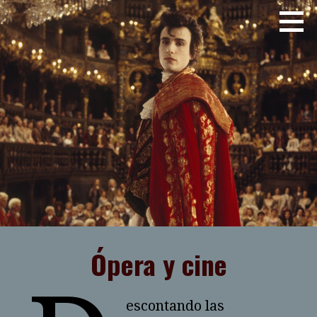
Saltar
JOSE LUIS TELLEZ
al
contenido
Ópera y cine
escontando las