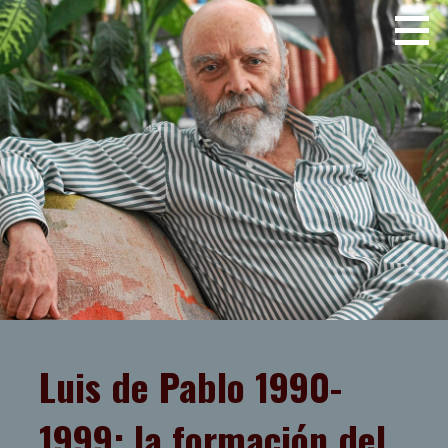
Saltar
JOSE LUIS TELLEZ
al
contenido
Luis de Pablo 1990-
1999: la formación del