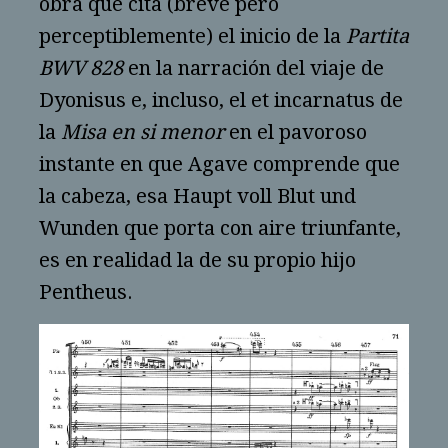
obra que cita (breve pero
perceptiblemente) el inicio de la
Partita
BWV 828
en la narración del viaje de
Dyonisus e, incluso, el et incarnatus de
la
Misa en si menor
en el pavoroso
instante en que Agave comprende que
la cabeza, esa Haupt voll Blut und
Wunden que porta con aire triunfante,
es en realidad la de su propio hijo
Pentheus.