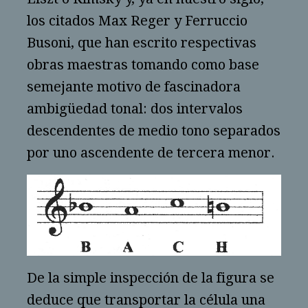
los citados Max Reger y Ferruccio
Busoni, que han escrito respectivas
obras maestras tomando como base
semejante motivo de fascinadora
ambigüedad tonal: dos intervalos
descendentes de medio tono separados
por uno ascendente de tercera menor.
De la simple inspección de la figura se
deduce que transportar la célula una