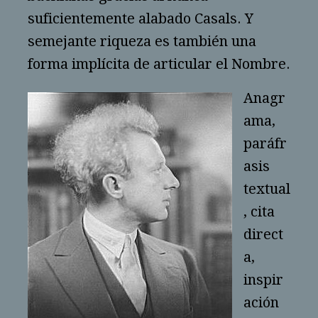
suficientemente alabado Casals. Y
semejante riqueza es también una
forma implícita de articular el Nombre.
Anagr
ama,
paráfr
asis
textual
, cita
direct
a,
inspir
ación