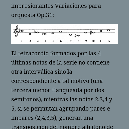
impresionantes Variaciones para
orquesta Op.31:
El tetracordio formados por las 4
últimas notas de la serie no contiene
otra interválica sino la
correspondiente a tal motivo (una
tercera menor flanqueada por dos
semitonos), mientras las notas 2,3,4 y
5, si se permutan agrupando pares e
impares (2,4,3,5), generan una
transposición del nombre a tritono de