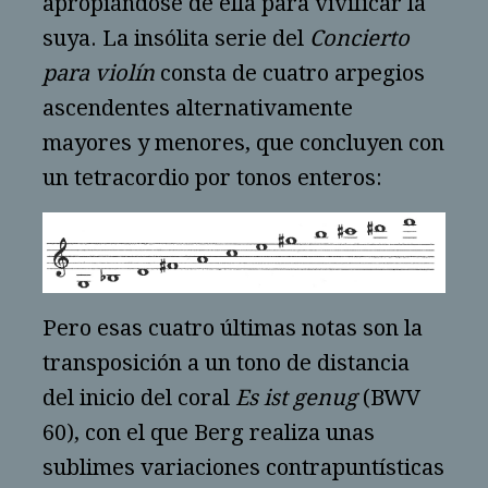
apropiándose de ella para vivificar la
suya. La insólita serie del
Concierto
para violín
consta de cuatro arpegios
ascendentes alternativamente
mayores y menores, que concluyen con
un tetracordio por tonos enteros:
Pero esas cuatro últimas notas son la
transposición a un tono de distancia
del inicio del coral
Es ist genug
(BWV
60), con el que Berg realiza unas
sublimes variaciones contrapuntísticas