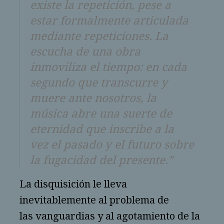
existe la repetición, pese a
estar formalmente articulada
mediante repeticiones. La
escucha de una obra
inmoviliza el tiempo: en cada
segundo que transcurre y
muere ante nosotros, la
música abre una suerte de
eternidad que inscribe a la
vez el pasado y el futuro sobre
la fugacidad del presente.”
La disquisición le lleva
inevitablemente al problema de
las vanguardias y al agotamiento de la