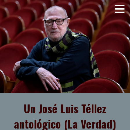
Saltar
JOSE LUIS TELLEZ
al
contenido
Un José Luis Téllez
antológico (La Verdad)