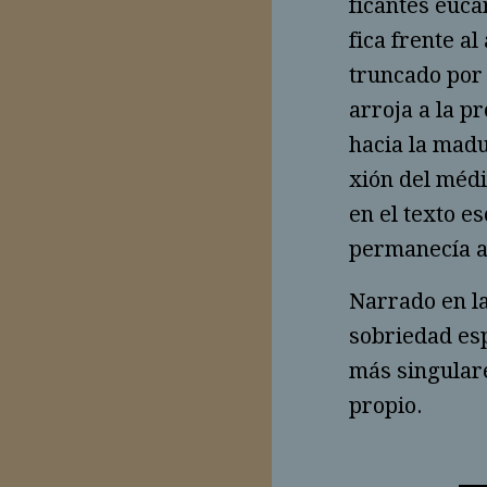
fican­tes euc
fica frente al
truncado por 
arroja a la pr
hacia la madur
xión del médi
en el texto es
permanecía a
Narrado en la
sobriedad esp
más singulares
propio.