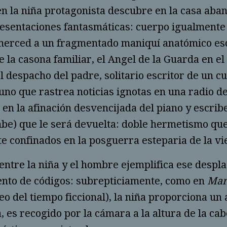
en la niña protago­nista descubre en la casa aba
­sentacio­nes fantas­máti­cas: cuerpo igualmente l
erced a un fragmen­tado mani­quí anató­mico esco
 la casona familiar, el Angel de la Guarda en el 
l despacho del padre, solitario escri­tor de un c
no que rastrea noticias ignotas en una radio de
en la afina­ción des­ven­cijada del piano y escrib
be) que le será devuel­ta: doble hermetismo que 
e confina­dos en la posguerra esteparia de la vie
entre la niña y el hombre ejemplifica ese despla
to de códigos: su­brepticia­mente, como en
Marc
 del tiempo ficcional), la niña proporciona un a
 es reco­gi­do por la cámara a la altura de la cab