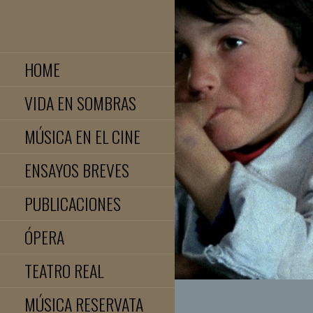
Saltar
al
JOSE LUIS TELLEZ
contenido
HOME
VIDA EN SOMBRAS
MÚSICA EN EL CINE
ENSAYOS BREVES
PUBLICACIONES
ÓPERA
TEATRO REAL
MÚSICA RESERVATA