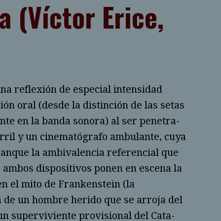
a (Víctor Erice,
na reflexión de especial intensidad
ión oral (desde la distinción de las setas
ente en la banda sono­ra) al ser penetra­
ril y un cine­mató­grafo ambu­lante, cuya
anque la ambiva­lencia refe­rencial que
, ambos dispo­siti­vos ponen en escena la
n el mito de Frankens­tein (la
va de un hombre herido que se arroja del
n supervi­viente provisio­nal del Cata­