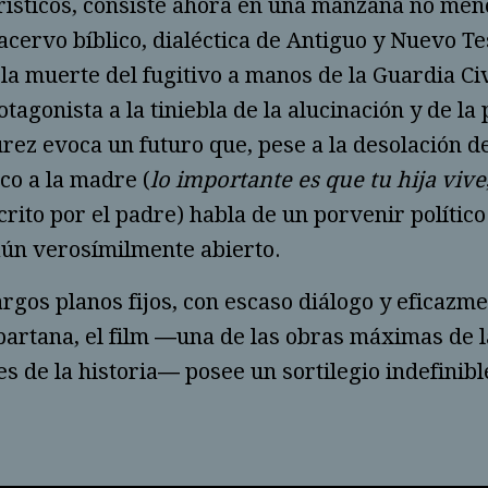
arísti­cos, consiste ahora en una manzana no men
 acervo bíbli­co, dia­léc­tica de Antiguo y Nuevo Te
la muerte del fugitivo a manos de la Guardia Civi
ota­go­nista a la tiniebla de la alucinación y de l
ez evoca un futuro que, pese a la deso­lación del 
co a la madre (
lo importan­te es que tu hija vive
crito por el padre) habla de un porve­nir político
ún verosímilmente abierto.
rgos planos fijos, con escaso diálogo y eficaz
artana, el film ―una de las obras máximas de l
 de la historia― posee un sortile­gio indefinible