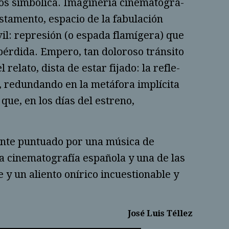
os simbó­li­ca. Imaginería cinematográ­
sta­mento, espacio de la fabu­la­ción
l: repre­sión (o espada flamíge­ra) que
a pérdi­da. Empero, tan doloroso tránsito
relato, dista de estar fijado: la refle­
, redundando en la metáfora implícita
 que, en los días del estreno,
mente puntuado por una música de
a cinematografía española y una de las
 y un aliento onírico incues­tionable y
José Luis Téllez