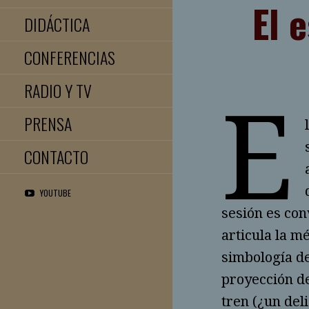
El 
DIDÁCTICA
CONFERENCIAS
RADIO Y TV
E
PRENSA
CONTACTO
YOUTUBE
sesión es con
arti­cula la 
simbología de
proyección de
tren (¿un del