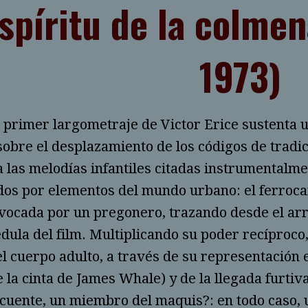
espíritu de la colmen
1973)
l primer largometraje de Victor Erice sustenta u
sobre el desplazamiento de los códigos de tradi­c
a las melo­días infan­tiles citadas instrumentalm
dos por elemen­tos del mundo urbano: el ferrocar
vo­cada por un prego­nero, trazando desde el arr
médula del film. Multiplicando su poder recípro­co
l cuerpo adul­to, a través de su representación e
 la cinta de James Wha­le) y de la llega­da furti
i­cuente, un miembro del ma­quis?: en todo caso, u