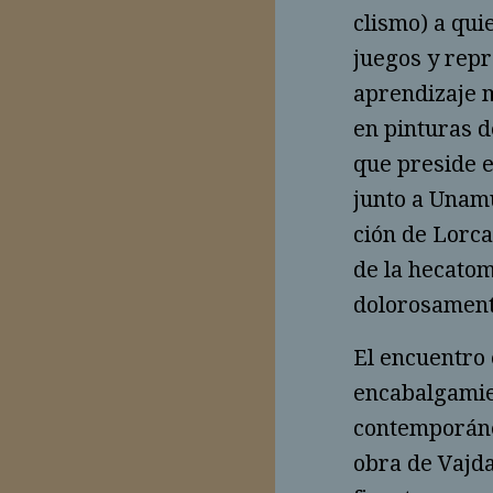
clismo) a qui
juegos y repre
aprendizaje m
en pinturas de
que preside e
junto a Unamu
ción de Lorca 
de la hecatom
dolorosamen­t
El encuentro 
encabalgamien
contemporáneo
obra de Vajda,