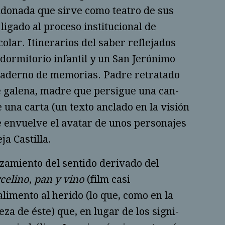
n­donada que sirve como teatro de sus
igado al proce­so institucio­nal de
­lar. Itinerarios del saber reflejados
dormi­torio infantil y un San Jeró­nimo
uader­no de memo­rias. Padre retrata­do
 gale­na, madre que persi­gue una can­
e una carta (un texto anclado en la visión
envuel­ve el avatar de unos perso­na­jes
ja Castilla.
­zamiento del sentido derivado del
e­lino, pan y vino
(film casi
limento al herido (lo que, como en la
eza de éste) que, en lugar de los signi­