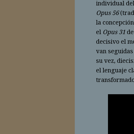
individual de
Opus 56
(trad
la concepción
el
Opus 31
de
decisivo el m
van seguidas
su vez, dieci
el lenguaje c
transformado