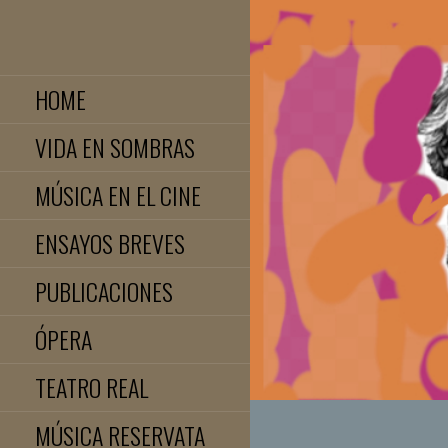
Saltar
al
JOSE LUIS TELLEZ
contenido
HOME
VIDA EN SOMBRAS
MÚSICA EN EL CINE
ENSAYOS BREVES
PUBLICACIONES
ÓPERA
TEATRO REAL
MÚSICA RESERVATA