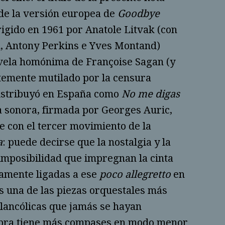
de la versión europea de
Goodbye
dirigido en 1961 por Anatole Litvak (con
, Antony Perkins e Yves Montand)
vela homónima de Françoise Sagan (y
emente mutilado por la censura
distribuyó en España como
No me digas
a sonora, firmada por Georges Auric,
e con el tercer movimiento de la
a
: puede decirse que la nostalgia y la
 imposibilidad que impregnan la cinta
amente ligadas a ese
poco allegretto
en
 una de las piezas orquestales más
ancólicas que jamás se hayan
obra tiene más compases en modo menor