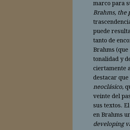
marco para su
Brahms, the 
trascendencia
puede resulta
tanto de enc
Brahms (que s
tonalidad y d
ciertamente a
destacar que
neoclásico
, 
veinte del pa
sus textos. E
en Brahms un
developing v