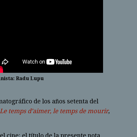
anista: Radu Lupu
atográfico de los años setenta del
Le temps d’aimer, le temps de mourir
,
l cine: el título de la presente nota