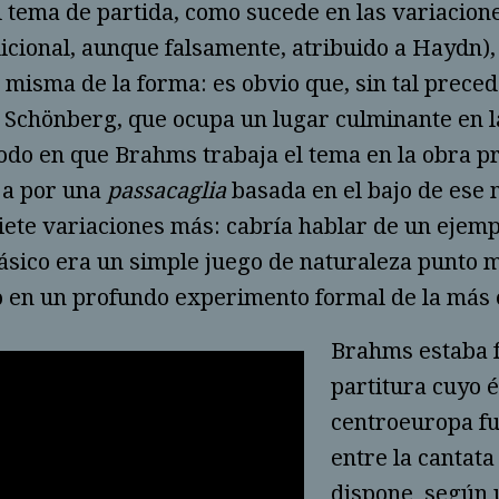
l tema de partida, como sucede en las variacione
icional, aunque falsamente, atribuido a Haydn),
 misma de la forma: es obvio que, sin tal prec
 Schönberg, que ocupa un lugar culminante en l
odo en que Brahms trabaja el tema en la obra pr
 a por una
passacaglia
basada en el bajo de ese 
siete variaciones más: cabría hablar de un ejem
lásico era un simple juego de naturaleza punto 
 en un profundo experimento formal de la más 
Brahms estaba fa
partitura cuyo 
centroeuropa f
entre la cantata
dispone según 