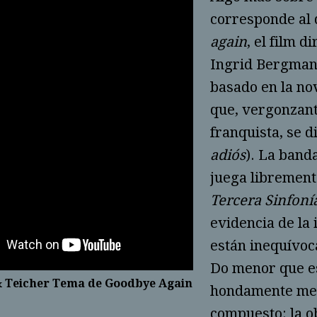
corresponde al 
again
, el film 
Ingrid Bergman
basado en la no
que, vergonzant
franquista, se 
adiós
). La band
juega librement
Tercera Sinfoní
evidencia de la
están inequívoc
Do menor que es
& Teicher Tema de Goodbye Again
hondamente mel
compuesto: la 